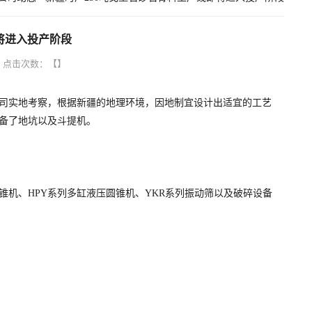
将进入投产阶段
48 点击次数：
【
】
司实地考察，根据新疆的地理环境，因地制宜设计出适宜的工艺
配备了地坑以及斗提机。
机、HPY系列多缸液压圆锥机、YKR系列振动筛以及破碎设备