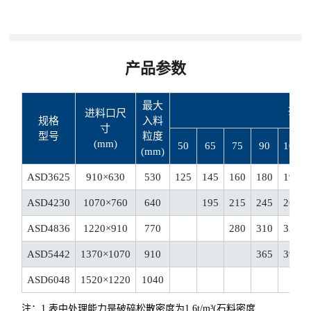
产品参数
最大
排料口
进料口尺
规格
入料
寸
型号
粒度
(mm)
50
65
75
90
100
(mm)
ASD3625
910×630
530
125
145
160
180
195
ASD4230
1070×760
640
195
215
245
260
ASD4836
1220×910
770
280
310
330
ASD5442
1370×1070
910
365
395
ASD6048
1520×1220
1040
注：
1.表中处理能力是破碎松散密度为1.6t/m³(石料密度