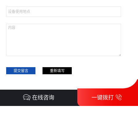
在线咨询
一键拨打
洛阳大华重型机械有限公司（破碎机厂家）
联系电话：0379-62669906
地址：河南省洛阳市关林路280号 邮编：471023