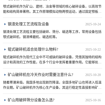
颚式破碎机作为矿山、建材、冶金等领域的核心破碎设备，以高效节
能和结构简单著称。其工作原理模拟动物两颚运动，通过固定颚板与
活动颚板的周期性挤压实现物料破碎，适用于各种硬度的物料。
钢渣处理工艺流程及设备
2025-10-24
钢渣处理工艺流程主要包括破碎、筛分、磁选等工序，常用设备包括
颚式破碎机、钢渣棒磨机、磁选机等。
辊式破碎机适合处理什么物料?
2025-10-22
辊式破碎机作为现代工业中不可或缺的破碎设备，凭借其独特的结构
设计和高效的工作性能，在多个行业中发挥着重要作用。它能够处理
多种类型的物料，满足不同生产需求，尤其在中等硬度脆性物料的破
碎 ......
矿山破碎机在冷天作业时需要注意什么?
2025-10-20
随着寒潮来临，我国多地出现剧烈降温，全国多地矿山也将进入低温
作业期。矿山破碎机作为核心生产设备，其运行稳定性直接影响矿山
效益与安全。数据显示，矿山破碎机在低温环境下设备故障率会上
升， ......
矿山用破碎筛分设备怎么选?
2025-10-16