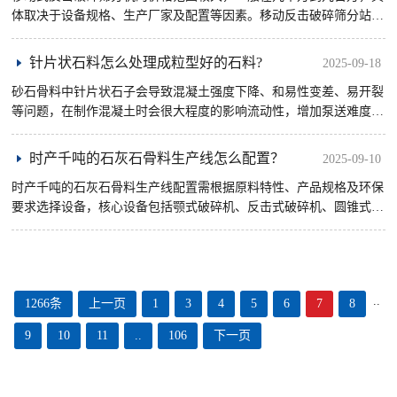
体取决于设备规格、生产厂家及配置等因素。移动反击破碎筛分站分
为两种类型，一种是轮胎式移动反击破碎机，一种是履带式移动反击
破碎机。
针片状石料怎么处理成粒型好的石料?
2025-09-18
砂石骨料中针片状石子会导致混凝土强度下降、和易性变差、易开裂
等问题，在制作混凝土时会很大程度的影响流动性，增加泵送难度。
因此，需通过设备优化（如更换圆锥破碎机）、工艺调整（如增加整
形 ......
时产千吨的石灰石骨料生产线怎么配置？
2025-09-10
时产千吨的石灰石骨料生产线配置需根据原料特性、产品规格及环保
要求选择设备，核心设备包括颚式破碎机、反击式破碎机、圆锥式破
碎机、立式冲击制砂机、圆振动筛等，并配套洗砂系统和粉尘控制装
置 ......
..
1266条
上一页
1
3
4
5
6
7
8
9
10
11
..
106
下一页