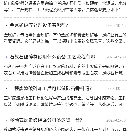
矿山破碎筛分设备选型需综合考虑矿石性质（如硬度、含泥量、水分
等）、生产规模、工艺流程及经济性等因素，具体选型要点如下：
金属矿破碎处理设备有哪些?
2025-10-13
金属矿，包括黑色金属矿、有色金属矿和贵金属矿等，是矿业行业的
重要资源。它们经过冶炼，可以提取出宝贵的金属元素，这些金属对
于现代工业、电子、交通等各行各业都至关重要。金属矿石性质复
杂， ......
石灰石破碎制砂用什么设备 工艺流程有哪些？
2025-09-30
石灰石是一种广泛存在于自然界的石料，它的主要成分是碳酸钙，石
灰石可以用破碎设备直接加工成石料和烧制成生石灰，是砂石建筑骨
料里面常见的砂石料之一。石灰石破碎制砂需根据生产规模、成品要
求 ......
工程废渣破碎加工后可以做砂石骨料吗？
2025-09-22
工程废渣是指工程建设过程中产生的废弃土、石等固体废弃物。工程
废渣（如隧道洞渣、建筑垃圾等）经破碎、筛分等工艺处理后，可生
成符合标准的砂石骨料。这类骨料常用于铺路路面硬化、回填工程等
对 ......
移动式反击破碎筛分机多少钱一台?
2025-09-19
移动式反击破碎筛分机的价格范围较大，一般在几十万到几百万，具