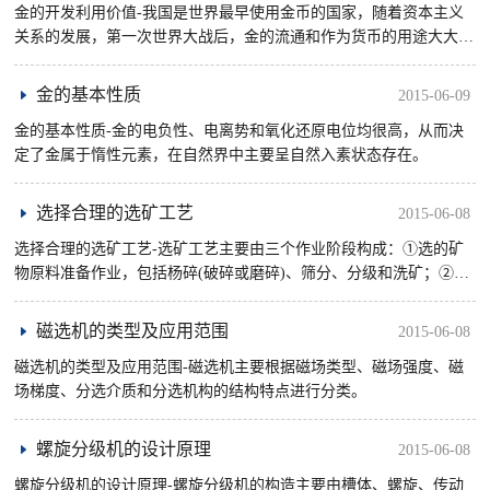
金的开发利用价值-我国是世界最早使用金币的国家，随着资本主义
关系的发展，第一次世界大战后，金的流通和作为货币的用途大大削
减。目前，黄金仍然是国家资源储备和私人积蓄的物质。此外，在工
业上 ......
金的基本性质
2015-06-09
金的基本性质-金的电负性、电离势和氧化还原电位均很高，从而决
定了金属于惰性元素，在自然界中主要呈自然入素状态存在。
选择合理的选矿工艺
2015-06-08
选择合理的选矿工艺-选矿工艺主要由三个作业阶段构成：①选的矿
物原料准备作业，包括杨碎(破碎或磨碎)、筛分、分级和洗矿；②选
别作业，包括重选、浮选、电选、拣选和化学选；③选后产品处理作
业， ......
磁选机的类型及应用范围
2015-06-08
磁选机的类型及应用范围-磁选机主要根据磁场类型、磁场强度、磁
场梯度、分选介质和分选机构的结构特点进行分类。
螺旋分级机的设计原理
2015-06-08
螺旋分级机的设计原理-螺旋分级机的构造主要由槽体、螺旋、传动