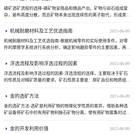
磷矿选矿流程的选择-磷矿物呈隐品和微品产出。矿物与岩石组成复
杂，嵌布高度分散，而且矿物本身出现连续性的离子取代，形成类质
同象结构特征，因而具有多变性。加之自然属性相近的碳酸盐矿伤
(白云 ......
机械耐磨材料及工艺优选指南
2015-06-09
机械耐磨材料及工艺优选指南-根据机械零件的实际使用条件，对零
件的摩擦学系统进行系统分析，确定影响磨损零件的主要因素，再根
据典型易磨损零件进行失效分桥，以确定磨损的主要类型
浮选流程及影响浮选过程的因素
2015-06-09
浮选流程及影响浮选过程的因素-浮选流程的选择，主要取决于矿石
的性质及对精矿质量的要求。矿石性质主要是：原矿品位和物质组
成；矿石中有用矿物的嵌布特性及共生关系；矿石在磨矿过程中的泥
化情况 ......
金的选矿方法
2015-06-09
金的选矿方法-选矿是利用矿物的物理化学性质的差异，借助各种选
矿设备将矿石中的有用矿物利脉石矿物分离，使有用矿物富集的过
程。
金的开发利用价值
2015-06-09