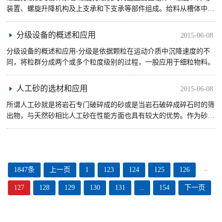
装置、螺旋升降机构及上支承和下支承等部件组成。给料从槽体中部
侧壁的给矿口给入，细颗粒被近似水平流动的水流带出溢流堰成为溢
流， ......
分级设备的概述和应用
2015-06-08
分级设备的概述和应用-分级是依据颗粒在运动介质中沉降速度的不
同，将粒群分成两个或多个粒度级别的过程，一股应用于细粒物料。
人工砂的选材和应用
2015-06-08
所谓人工砂就是将岩石专门破碎成的砂或是当岩石破碎成碎石时的筛
出物，与天然砂相比人工砂在性能方面也具有较大的优势。作为砂石
骨料未来的一个发展趋势，许多人盲目的投身于人工制砂的行业，却
对 ......
..
1847条
上一页
1
123
124
125
126
127
128
129
130
131
..
154
下一页